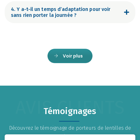
4. Y a-t-il un temps d’adaptation pour voir
sans rien porter la journée ?
Voir plus
AVIS CLIENTS
Témoignages
Découvrez le témoignage de porteurs de lentilles de
nuit DRL® !